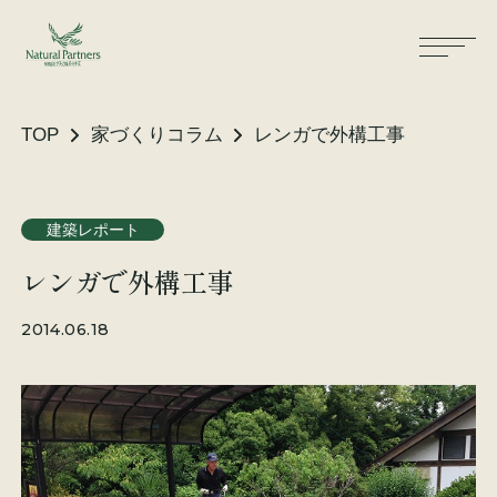
TOP
家づくりコラム
レンガで外構工事
ナパスの想い
住まいができるまで
建築レポート
レンガで外構工事
大工が建てる家
保証・保険
2014.06.18
気候風土適応住宅
土地をお探しの方へ
性能・素材
リノベーション