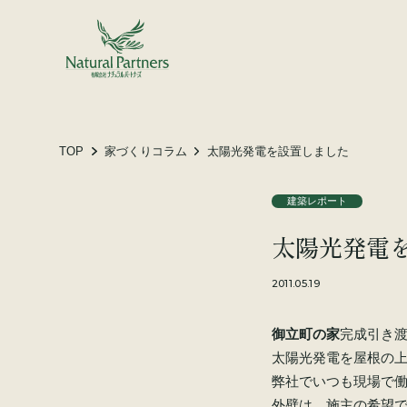
土地をお探しの方へ
施工事例
お客様の声
TOP
家づくりコラム
太陽光発電を設置しました
建築レポート
会社概要
太陽光発電
スタッフ紹介
家づくりコラム
2011.05.19
御立町の家
完成引き
太陽光発電を屋根の
弊社でいつも現場で
外壁は、施主の希望