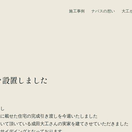
施工事例
ナパスの想い
大工
資料請求
を設置しました
渡し
上に載せた住宅の完成引き渡しを今週いたしました
働いて頂いている成田大工さんの実家を建てさせていただきました
でサイデイングとなっております