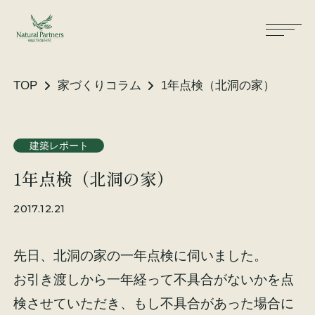
TOP
家づくりコラム
1年点検（北洞の家）
ナパスの想い
住まいができるまで
建築レポート
1年点検（北洞の家）
大工が建てる家
保証・保険
2017.12.21
気候風土適応住宅
土地をお探しの方へ
先日、北洞の家の一年点検に伺いました。
性能・素材
お引き渡しから一年経って不具合がないかを点
リノベーション
検させていただき、もし不具合があった場合に