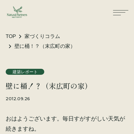
TOP
家づくりコラム
壁に桶！？（末広町の家）
ナパスの想い
住まいができるまで
建築レポート
大工が建てる家
保証・保険
壁に桶！？（末広町の家）
気候風土適応住宅
土地をお探しの方へ
2012.09.26
性能・素材
おはようございます。毎日すがすがしい天気が
リノベーション
続きますね。