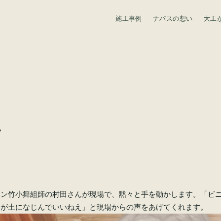
施工事例
ナパスの想い
大工
資料請求
！
ラン竹小舞組師の村田さんが現場で、黙々と手を動かします。「ビ
うが土になじんでいいねえ」と現場からの声をあげてくれます。