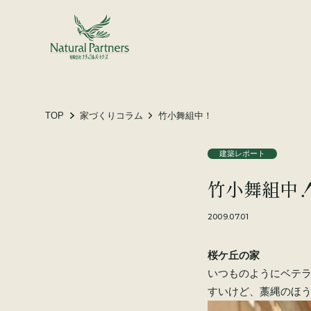
土地をお探しの方へ
施工事例
お客様の声
TOP
家づくりコラム
竹小舞組中！
建築レポート
会社概要
竹小舞組中
スタッフ紹介
家づくりコラム
2009.07.01
桜ケ丘の家
いつものようにベテ
すいけど、藁縄のほ