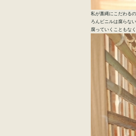
私が藁縄にこだわる
ろんビニルは腐らな
腐っていくこともな