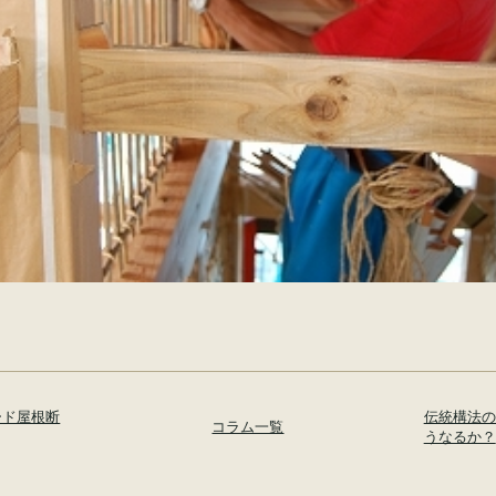
ード屋根断
伝統構法の
コラム一覧
うなるか？