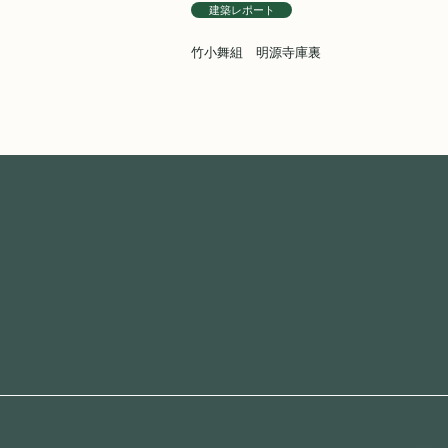
建築レポート
竹小舞組 明源寺庫裏