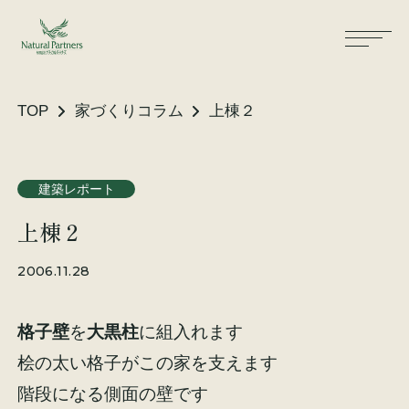
TOP
家づくりコラム
上棟２
ナパスの想い
住まいができるまで
建築レポート
上棟２
大工が建てる家
保証・保険
2006.11.28
気候風土適応住宅
土地をお探しの方へ
格子壁
を
大黒柱
に組入れます
性能・素材
桧の太い格子がこの家を支えます
リノベーション
階段になる側面の壁です