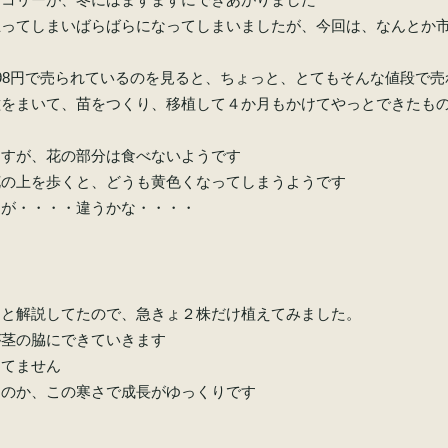
立ってしまいばらばらになってしまいましたが、今回は、なんとか
。
98円で売られているのを見ると、ちょっと、とてもそんな値段で
種をまいて、苗をつくり、移植して４か月もかけてやっとできたも
ますが、花の部分は食べないようです
花の上を歩くと、どうも黄色くなってしまうようです
んが・・・・違うかな・・・・
ると解説してたので、急きょ２株だけ植えてみました。
が茎の脇にできていきます
してません
たのか、この寒さで成長がゆっくりです