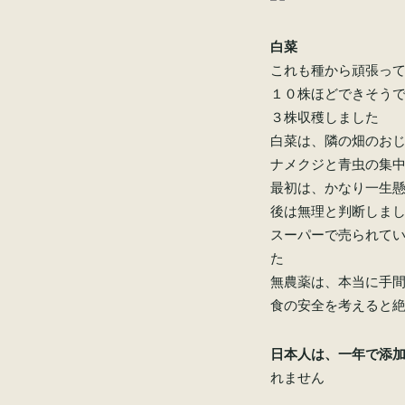
白菜
これも種から頑張っ
１０株ほどできそう
３株収穫しました
白菜は、隣の畑のお
ナメクジと青虫の集
最初は、かなり一生
後は無理と判断しま
スーパーで売られて
た
無農薬は、本当に手
食の安全を考えると
日本人は、一年で添
れません