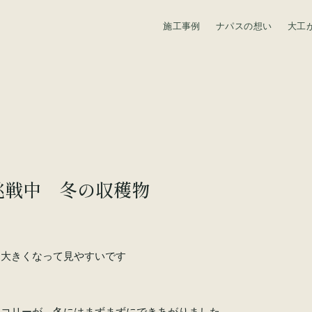
施工事例
ナパスの想い
大工
資料請求
挑戦中 冬の収穫物
と大きくなって見やすいです
ッコリーが、冬にはまずまずにできあがりました