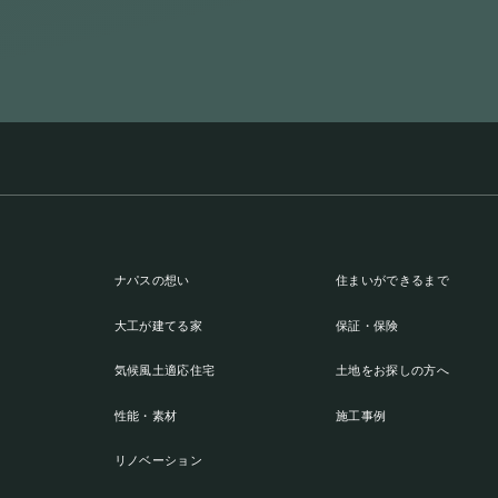
ナパスの想い
住まいができるまで
大工が建てる家
保証・保険
気候風土適応住宅
土地をお探しの方へ
性能・素材
施工事例
リノベーション