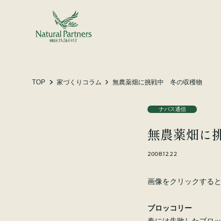
土地をお探しの方へ
施工事例
お客様の声
TOP
家づくりコラム
無農薬畑に挑戦中 冬の収穫物
ナパス通信
会社概要
無農薬畑に
スタッフ紹介
家づくりコラム
2008.12.22
画像をクリックする
ブロッコリー
春には失敗したブロ