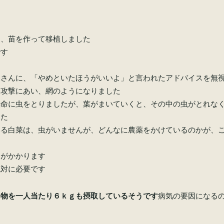
て、苗を作って移植しました
です
じさんに、「やめといたほうがいいよ」と言われたアドバイスを無
中攻撃にあい、網のようになりました
懸命に虫をとりましたが、葉がまいていくと、その中の虫がとれな
した
いる白菜は、虫がいませんが、どんなに農薬をかけているのかが、
間がかかります
絶対に必要です
加物を一人当たり６ｋｇも摂取しているそうです
病気の要因になる