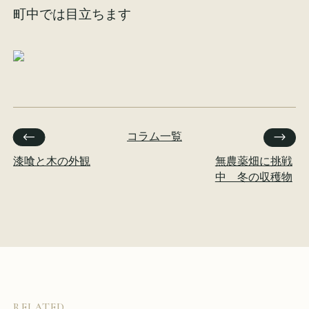
町中では目立ちます
イベント情報
来場予約
資料請求
お問い合わせ
コラム一覧
オンラインショップ
漆喰と木の外観
無農薬畑に挑戦
中 冬の収穫物
RELATED