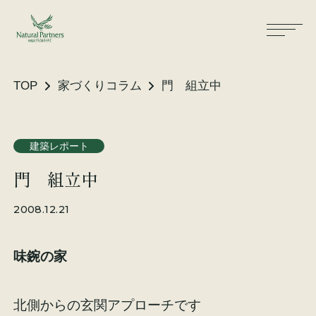
TOP
家づくりコラム
門 組立中
ナパスの想い
住まいができるまで
建築レポート
門 組立中
大工が建てる家
保証・保険
2008.12.21
気候風土適応住宅
土地をお探しの方へ
味鋺の家
性能・素材
リノベーション
北側からの玄関アプローチです