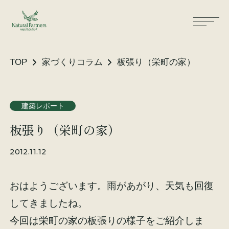
TOP
家づくりコラム
板張り（栄町の家）
ナパスの想い
住まいができるまで
建築レポート
板張り（栄町の家）
大工が建てる家
保証・保険
2012.11.12
気候風土適応住宅
土地をお探しの方へ
おはようございます。雨があがり、天気も回復
性能・素材
してきましたね。
リノベーション
今回は栄町の家の板張りの様子をご紹介しま