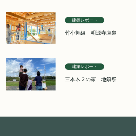
建築レポート
竹小舞組 明源寺庫裏
建築レポート
三本木２の家 地鎮祭