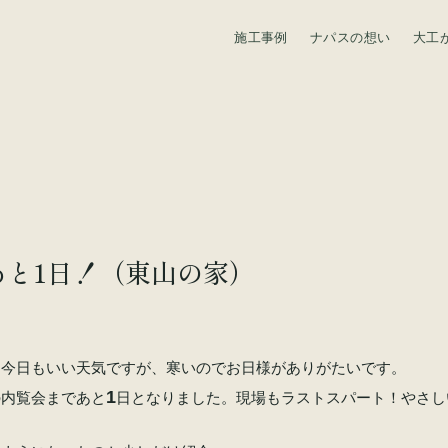
施工事例
ナパスの想い
大工
資料請求
あと1日！（東山の家）
。今日もいい天気ですが、寒いのでお日様がありがたいです。
1
の内覧会まであと
日となりました。現場もラストスパート！やさし