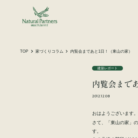
土地をお探しの方へ
施工事例
お客様の声
TOP
家づくりコラム
内覧会まであと1日！（東山の家）
建築レポート
会社概要
内覧会まで
スタッフ紹介
家づくりコラム
2012.12.08
おはようございます
さて、「東山の家」
す。