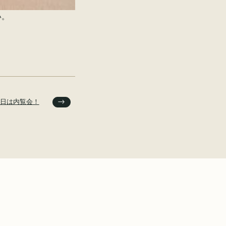
い。
日は内覧会！