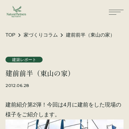
TOP
家づくりコラム
建前前半（東山の家）
ナパスの想い
住まいができるまで
建築レポート
建前前半（東山の家）
大工が建てる家
保証・保険
2012.06.28
気候風土適応住宅
土地をお探しの方へ
建前紹介第2弾！今回は4月に建前をした現場の
性能・素材
様子をご紹介します。
リノベーション