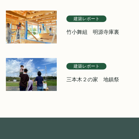
建築レポート
竹小舞組 明源寺庫裏
建築レポート
三本木２の家 地鎮祭