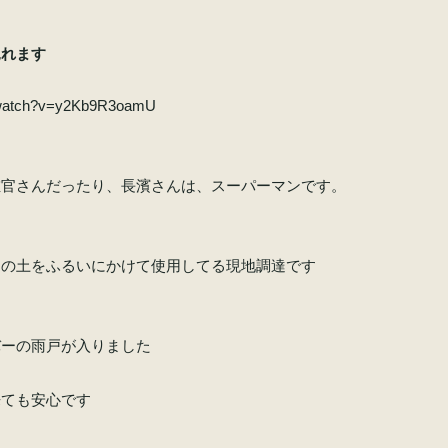
見れます
m/watch?v=y2Kb9R3oamU
左官さんだったり、長濱さんは、スーパーマンです。
す
くの土をふるいにかけて使用してる現地調達です
バーの雨戸が入りました
来ても安心です