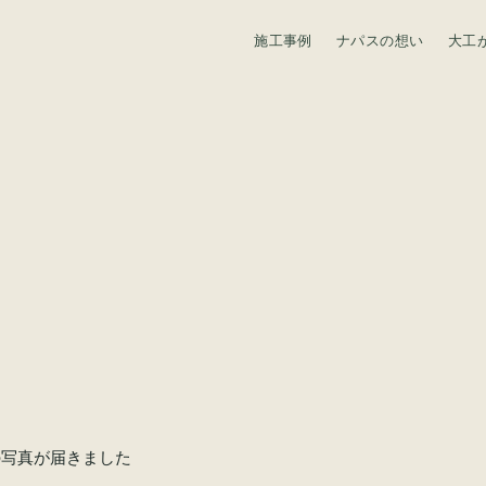
施工事例
ナパスの想い
大工
資料請求
の写真が届きました