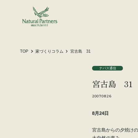
土地をお探しの方へ
施工事例
お客様の声
TOP
家づくりコラム
宮古島 31
ナパス通信
会社概要
宮古島 31
スタッフ紹介
家づくりコラム
2007.08.26
8月24日
宮古島からの夕焼け
大自然の恵み