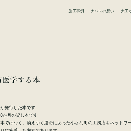
施工事例
ナパスの想い
大工
資料請求
防医学する本
」が発行した本です
8か月の貸し本です
る本ではなく、消えゆく運命にあった小さな町の工務店をネットワ
くりに密着した内容であります。