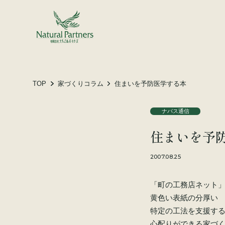
土地をお探しの方へ
施工事例
お客様の声
TOP
家づくりコラム
住まいを予防医学する本
ナパス通信
会社概要
住まいを予
スタッフ紹介
家づくりコラム
2007.08.25
「町の工務店ネット
黄色い表紙の分厚い 
特定の工法を支援す
心配りができる家づ