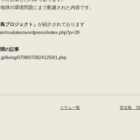
ら地球の環境問題にまで配慮された内容です。
古島プロジェクト」
が紹介されております
main/modules/wordpress/index.php?p=39
新聞の記事
.jp/living/0708/0708241259/1.php
コラム一覧
宮古島 3