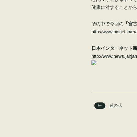
健康に対することか
その中で今回の
「宮
http://www.bionet.jp/
日本インターネット
http://www.news.janjan
蓮の花