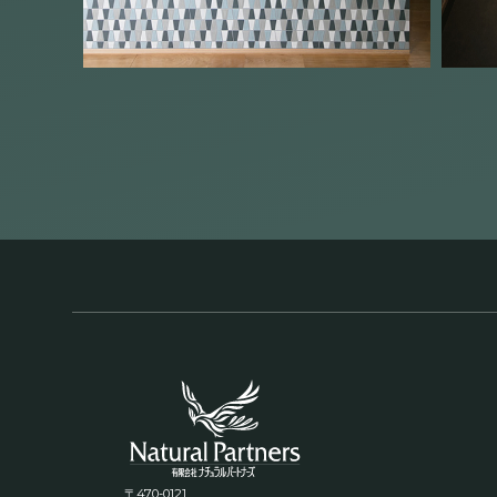
〒470-0121