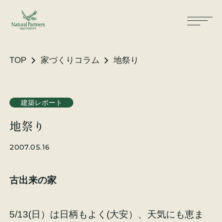
TOP
家づくりコラム
地祭り
ナパスの想い
住まいができるまで
建築レポート
地祭り
大工が建てる家
保証・保険
2007.05.16
気候風土適応住宅
土地をお探しの方へ
古出来の家
性能・素材
リノベーション
5/13(日）は日柄もよく(大安）、天気にも恵ま