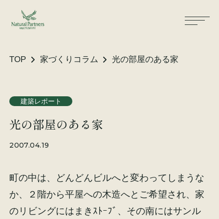
TOP
家づくりコラム
光の部屋のある家
ナパスの想い
住まいができるまで
建築レポート
光の部屋のある家
大工が建てる家
保証・保険
2007.04.19
気候風土適応住宅
土地をお探しの方へ
町の中は、どんどんビルへと変わってしまうな
性能・素材
か、２階から平屋への木造へとご希望され、家
リノベーション
のリビングにはまきｽﾄｰﾌﾞ、その南にはサンル