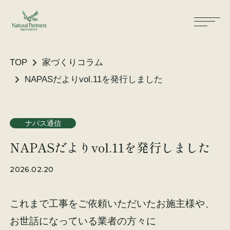
TOP
家づくりコラム
NAPASだよりvol.11を発行しました
ナパスの想い
住まいができるまで
ナパス通信
大工が建てる家
保証・保険
NAPASだよりvol.11を発行しました
気候風土適応住宅
土地をお探しの方へ
2026.02.20
性能・素材
これまで工事をご依頼いただいたお施主様や、
リノベーション
お世話になっている業者の方々に